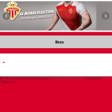
Menu
Accueil
-
Collection
© 2026 AS Monacollection
Mentions légales
• Création
Nouveautés
TRIMATE
Musée
Contact