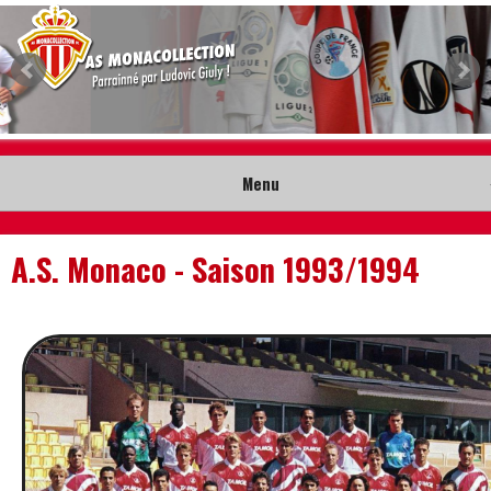
Menu
Accueil
A.S. Monaco - Saison 1993/1994
Collection
Nouveautés
Musée
Contact